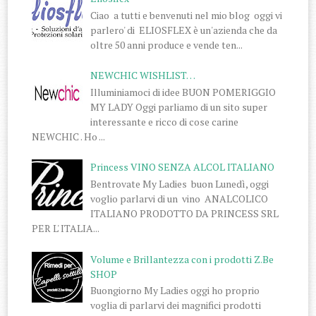
Ciao a tutti e benvenuti nel mio blog oggi vi
parlero' di ELIOSFLEX è un'azienda che da
oltre 50 anni produce e vende ten...
NEWCHIC WISHLIST…
Illuminiamoci di idee BUON POMERIGGIO
MY LADY Oggi parliamo di un sito super
interessante e ricco di cose carine
NEWCHIC . Ho ...
Princess VINO SENZA ALCOL ITALIANO
Bentrovate My Ladies buon Lunedì, oggi
voglio parlarvi di un vino ANALCOLICO
ITALIANO PRODOTTO DA PRINCESS SRL
PER L' ITALIA...
Volume e Brillantezza con i prodotti Z.Be
SHOP
Buongiorno My Ladies oggi ho proprio
voglia di parlarvi dei magnifici prodotti