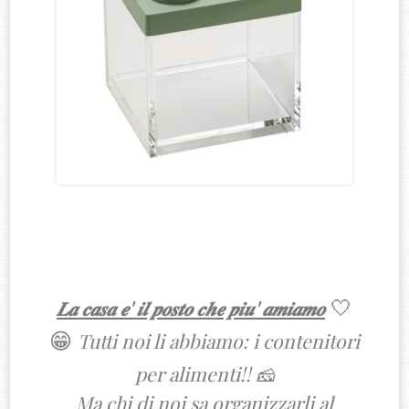
🤍
𝑳𝒂 𝒄𝒂𝒔𝒂 𝒆' 𝒊𝒍 𝒑𝒐𝒔𝒕𝒐 𝒄𝒉𝒆 𝒑𝒊𝒖' 𝒂𝒎𝒊𝒂𝒎𝒐
😁
Tutti noi li abbiamo: i contenitori
per alimenti!! 🧀
Ma chi di noi sa organizzarli al