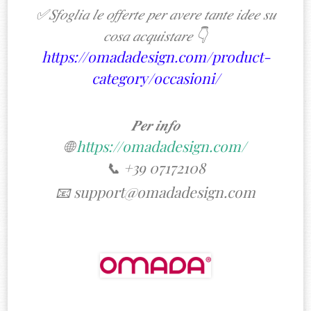
✅𝑆𝑓𝑜𝑔𝑙𝑖𝑎 𝑙𝑒 𝑜𝑓𝑓𝑒𝑟𝑡𝑒 𝑝𝑒𝑟 𝑎𝑣𝑒𝑟𝑒 𝑡𝑎𝑛𝑡𝑒 𝑖𝑑𝑒𝑒 𝑠𝑢
𝑐𝑜𝑠𝑎 𝑎𝑐𝑞𝑢𝑖𝑠𝑡𝑎𝑟𝑒 👇
https://omadadesign.com/product-
category/occasioni/
𝑷𝒆𝒓 𝒊𝒏𝒇𝒐
🌐
https://omadadesign.com/
📞 +39 07172108
📧 support@omadadesign.com