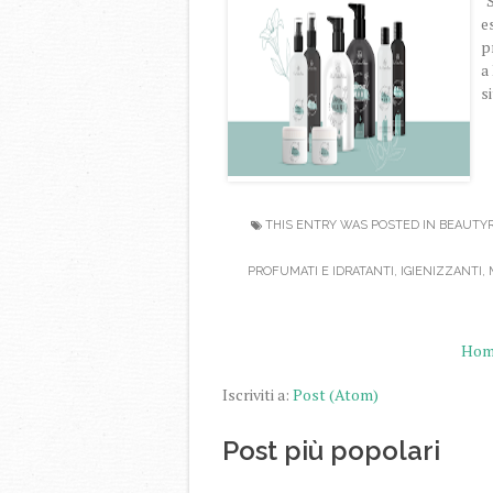
"
e
p
a
s
THIS ENTRY WAS POSTED IN
BEAUTY
PROFUMATI E IDRATANTI
,
IGIENIZZANTI
,
Hom
Iscriviti a:
Post (Atom)
Post più popolari