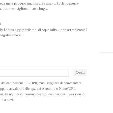
a me è proprio una fissa, le amo di tutti i generi e
uesta meravigliosa tote bag ...
o
 Ladies oggi parliamo di Aquasalis ....penserete cos'è ?
egativi che si...
o dei dati personali (GDPR) puoi scegliere di commentare 
 oppure avvalerti delle opzioni Anonimo o Nome/URL 
m. In ogni caso, nessuno dei tuoi dati personali verrà usato 
to a terzi.