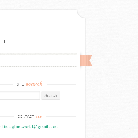
TTI
search
SITE
r:
us
CONTACT
:
Linasglamworld@gmail.com