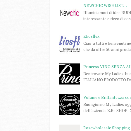
NEWCHIC WISHLIST…
Illuminiamoci di idee BU
interessante e ricco di co
Eliosflex
Ciao a tutti e benvenuti n
che da oltre 50 anni produc
Princess VINO SENZA A
Bentrovate My Ladies buo
ITALIANO PRODOTTO DA P
Volume e Brillantezza co
Buongiorno My Ladies oggi 
dell'azienda Z.Be SHOP Z.
Rosewholesale Shopping