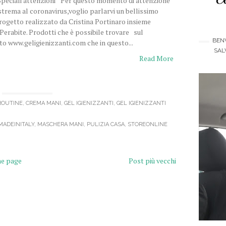
Speciali attenzioni" Per questo momento di attenzione
strema al coronavirus,voglio parlarvi un bellissimo
rogetto realizzato da Cristina Portinaro insieme
 Perabite. Prodotti che è possibile trovare sul
BENV
ito www.geligienizzanti.com che in questo...
SAL
Read More
ROUTINE
,
CREMA MANI
,
GEL IGIENIZZANTI
,
GEL IGIENIZZANTI
MADEINITALY
,
MASCHERA MANI
,
PULIZIA CASA
,
STOREONLINE
e page
Post più vecchi