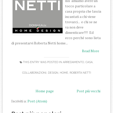
noi amiamo avere un
tocco particolare a
casa propria che lascia
incantati a chi viene
trovarci... e chi se ne
va non deve
dimenticare!!!! Ed
ecco perché sono lieta
di presentarvi Roberta Netti home...
Read More
THIS ENTRY WAS POSTED IN
ARREDAMENTO
,
CASA
,
COLLABORAZIONI
,
DESIGN
,
HOME
,
ROBERTA NETTI
Home page
Post più vecchi
Iscriviti a:
Post (Atom)