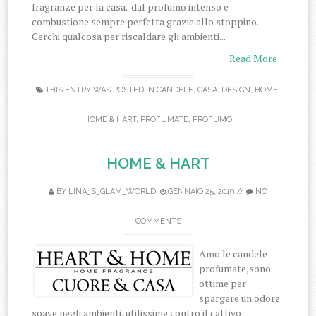
fragranze per la casa. dal profumo intenso e
combustione sempre perfetta grazie allo stoppino.
Cerchi qualcosa per riscaldare gli ambienti...
Read More
THIS ENTRY WAS POSTED IN
CANDELE
,
CASA
,
DESIGN
,
HOME
,
HOME & HART
,
PROFUMATE
,
PROFUMO
HOME & HART
BY
LINA_S_GLAM_WORLD
GENNAIO 25, 2019
//
NO
COMMENTS
Amo le candele
profumate,sono
ottime per
spargere un odore
soave negli ambienti, utilissime contro il cattivo