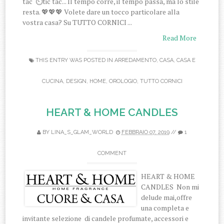
tac ⏲tic tac... Il tempo corre, il tempo passa, ma lo stile
resta. 💖💖💖 Volete dare un tocco particolare alla
vostra casa? Su TUTTO CORNICI ...
Read More
THIS ENTRY WAS POSTED IN
ARREDAMENTO
,
CASA
,
CASA E
CUCINA
,
DESIGN
,
HOME
,
OROLOGIO
,
TUTTO CORNICI
HEART & HOME CANDLES
BY
LINA_S_GLAM_WORLD
FEBBRAIO 07, 2019
//
1
COMMENT
HEART & HOME
CANDLES Non mi
delude mai,offre
una completa e
invitante selezione di candele profumate, accessori e