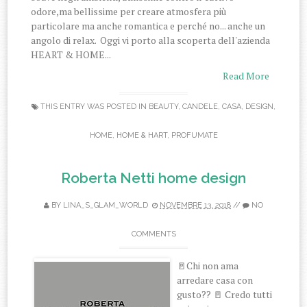
odore,ma bellissime per creare atmosfera più
particolare ma anche romantica e perché no... anche un
angolo di relax. Oggi vi porto alla scoperta dell'azienda
HEART & HOME...
Read More
THIS ENTRY WAS POSTED IN
BEAUTY
,
CANDELE
,
CASA
,
DESIGN
,
HOME
,
HOME & HART
,
PROFUMATE
Roberta Netti home design
BY
LINA_S_GLAM_WORLD
NOVEMBRE 13, 2018
//
NO
COMMENTS
🚪Chi non ama
arredare casa con
gusto?? 🚪 Credo tutti