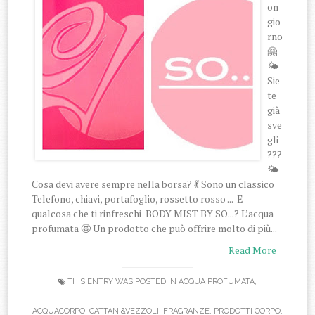
on
gio
rno
🤗
🌤️
Sie
te
già
sve
gli
???
🌤️
Cosa devi avere sempre nella borsa? 💃 Sono un classico
Telefono, chiavi, portafoglio, rossetto rosso ... E
qualcosa che ti rinfreschi BODY MIST BY SO...? L’acqua
profumata 🤩 Un prodotto che può offrire molto di più...
Read More
THIS ENTRY WAS POSTED IN
ACQUA PROFUMATA
,
ACQUACORPO
,
CATTANI&VEZZOLI
,
FRAGRANZE
,
PRODOTTI CORPO
,