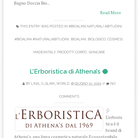
Bagno Doccia Bio...
Read More
THIS ENTRY WAS POSTED IN
#BIOALMA.NATURALI.ABITUDINI
#BIOALMA #NATURALIABITUDINI
,
BIOALMA
,
BIOLOGICO
,
COSMESI
,
MADEINITALY
,
PRODOTTI CORPO
,
SKINCARE
L’Erboristica di Athena’s 🥥
BY
LINA_S_GLAM_WORLD
GIUGNO 10, 2019
//
NO
COMMENTS
🎈
L’erboris
tica è il
brand di
Athena’s, una linea cosmetica naturale Ecosostenibile