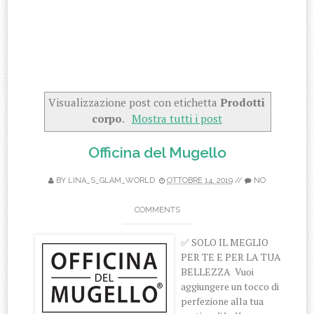
Visualizzazione post con etichetta
Prodotti
corpo
.
Mostra tutti i post
Officina del Mugello
BY
LINA_S_GLAM_WORLD
OTTOBRE 14, 2019
//
NO
COMMENTS
✅ SOLO IL MEGLIO
PER TE E PER LA TUA
BELLEZZA Vuoi
aggiungere un tocco di
perfezione alla tua