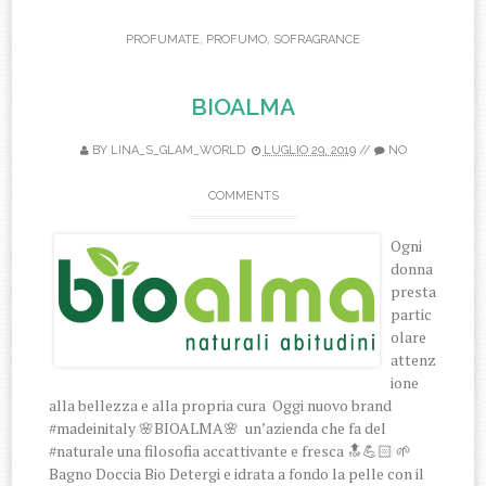
PROFUMATE
,
PROFUMO
,
SOFRAGRANCE
BIOALMA
BY
LINA_S_GLAM_WORLD
LUGLIO 29, 2019
//
NO
COMMENTS
Ogni
donna
presta
partic
olare
attenz
ione
alla bellezza e alla propria cura Oggi nuovo brand
#madeinitaly 🌸BIOALMA🌸 un’azienda che fa del
#naturale una filosofia accattivante e fresca 🔝💪🏻 🌱
Bagno Doccia Bio Detergi e idrata a fondo la pelle con il