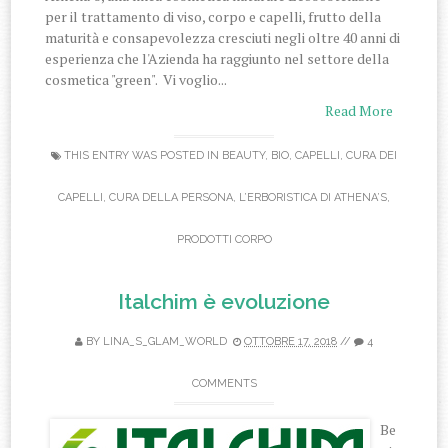
per il trattamento di viso, corpo e capelli, frutto della
maturità e consapevolezza cresciuti negli oltre 40 anni di
esperienza che l'Azienda ha raggiunto nel settore della
cosmetica "green". Vi voglio...
Read More
THIS ENTRY WAS POSTED IN
BEAUTY
,
BIO
,
CAPELLI
,
CURA DEI
CAPELLI
,
CURA DELLA PERSONA
,
L’ERBORISTICA DI ATHENA’S
,
PRODOTTI CORPO
Italchim è evoluzione
BY
LINA_S_GLAM_WORLD
OTTOBRE 17, 2018
//
4
COMMENTS
Be