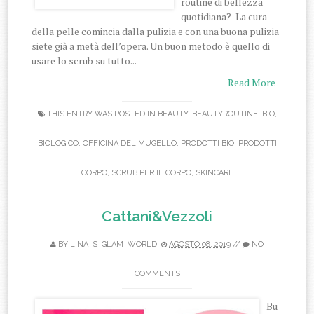
routine di bellezza
quotidiana? La cura
della pelle comincia dalla pulizia e con una buona pulizia
siete già a metà dell’opera. Un buon metodo è quello di
usare lo scrub su tutto...
Read More
THIS ENTRY WAS POSTED IN
BEAUTY
,
BEAUTYROUTINE
,
BIO
,
BIOLOGICO
,
OFFICINA DEL MUGELLO
,
PRODOTTI BIO
,
PRODOTTI
CORPO
,
SCRUB PER IL CORPO
,
SKINCARE
Cattani&Vezzoli
BY
LINA_S_GLAM_WORLD
AGOSTO 08, 2019
//
NO
COMMENTS
Bu