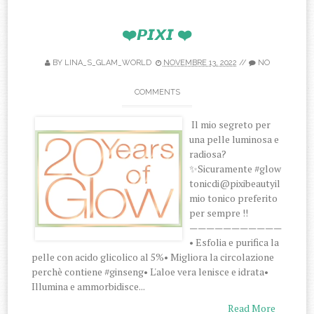
❤️𝙋𝙄𝙓𝙄 ❤️
BY
LINA_S_GLAM_WORLD
NOVEMBRE 13, 2022
//
NO
COMMENTS
Il mio segreto per
una pelle luminosa e
radiosa?
✨Sicuramente #glow
tonicdi@pixibeautyil
mio tonico preferito
per sempre !!
———————————
• Esfolia e purifica la
pelle con acido glicolico al 5%• Migliora la circolazione
perchè contiene #ginseng• L'aloe vera lenisce e idrata•
Illumina e ammorbidisce...
Read More