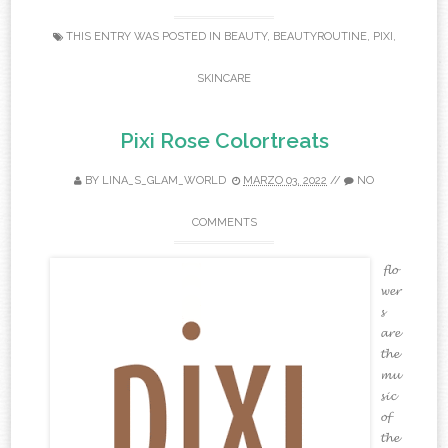
THIS ENTRY WAS POSTED IN
BEAUTY
,
BEAUTYROUTINE
,
PIXI
,
SKINCARE
Pixi Rose Colortreats
BY
LINA_S_GLAM_WORLD
MARZO 03, 2022
//
NO
COMMENTS
𝓯𝓵𝓸
𝔀𝓮𝓻
𝓼
𝓪𝓻𝓮
𝓽𝓱𝓮
𝓶𝓾
𝓼𝓲𝓬
𝓸𝓯
𝓽𝓱𝓮