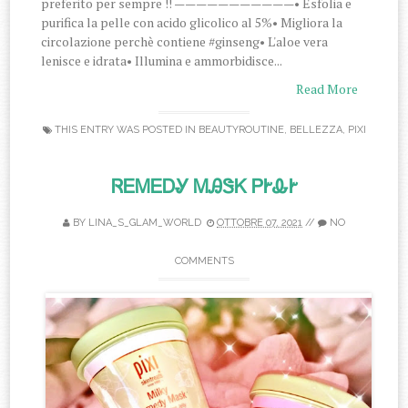
preferito per sempre !! ———————————• Esfolia e
purifica la pelle con acido glicolico al 5%• Migliora la
circolazione perchè contiene #ginseng• L'aloe vera
lenisce e idrata• Illumina e ammorbidisce...
Read More
THIS ENTRY WAS POSTED IN
BEAUTYROUTINE
,
BELLEZZA
,
PIXI
ᏒᎬᎷᎬᎠᎽ ᎷᎯᏕᏦ ᏢᎨᎲᎨ
BY
LINA_S_GLAM_WORLD
OTTOBRE 07, 2021
//
NO
COMMENTS