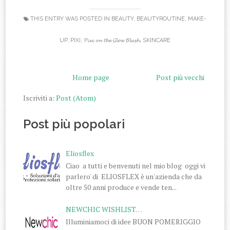
THIS ENTRY WAS POSTED IN
BEAUTY
,
BEAUTYROUTINE
,
MAKE-
UP
,
PIXI
,
𝓟𝓲𝔁𝓲 𝓸𝓷 𝓽𝓱𝓮 𝓖𝓵𝓸𝔀 𝓑𝓵𝓾𝓼𝓱
,
SKINCARE
Home page
Post più vecchi
Iscriviti a:
Post (Atom)
Post più popolari
Eliosflex
Ciao a tutti e benvenuti nel mio blog oggi vi
parlero' di ELIOSFLEX è un'azienda che da
oltre 50 anni produce e vende ten...
NEWCHIC WISHLIST…
Illuminiamoci di idee BUON POMERIGGIO