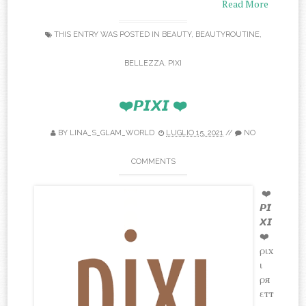
Read More
THIS ENTRY WAS POSTED IN
BEAUTY
,
BEAUTYROUTINE
,
BELLEZZA
,
PIXI
❤️𝙋𝙄𝙓𝙄 ❤️
BY
LINA_S_GLAM_WORLD
LUGLIO 15, 2021
//
NO
COMMENTS
❤️
𝙋𝙄
𝙓𝙄
❤️
ριx
ι
ρя
εтт