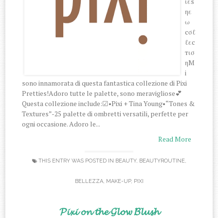
ιεs
ηε
ω
cσℓ
ℓεc
тισ
ηM
i
sono innamorata di questa fantastica collezione di Pixi
Pretties!Adoro tutte le palette, sono meravigliose💕
Questa collezione include:☑•Pixi + Tina Young•⁣“Tones &
Textures”⁣-25 palette di ombretti versatili, perfette per
ogni occasione. Adoro le...
Read More
THIS ENTRY WAS POSTED IN
BEAUTY
,
BEAUTYROUTINE
,
BELLEZZA
,
MAKE-UP
,
PIXI
𝓟𝓲𝔁𝓲 𝓸𝓷 𝓽𝓱𝓮 𝓖𝓵𝓸𝔀 𝓑𝓵𝓾𝓼𝓱