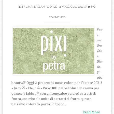
BY
LINA_S_GLAM_WORLD
MAGGIO 20, 2021
//
NO
COMMENTS
𝓟𝓲𝔁
𝓲
𝓸𝓷
𝓽𝓱𝓮
𝓖𝓵𝓸
𝔀
𝓑𝓵𝓾
𝓼𝓱
@
pixi
beauty🌈 Oggi vi presento i nuovi colori per l’estate 2021!
• Juicy 🍑• Fleur 🌸• Ruby ❤️Il più bel blush in crema per
guance e labbra💐con ginseng,aloe vera ed estratti di
frutta,una miscela unica di estratti di frutta,questo
balsamo colorato porta un tocco...
Read More