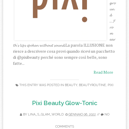
𝓰𝓻𝓸
𝓾𝓷
𝓭
... 𝓕
𝓻𝓸
𝓶
𝓮𝓪𝓻
𝓽𝓱'𝓼 𝓵𝓲𝓹𝓼 𝓼𝓹𝓸𝓴𝓮𝓷 𝔀𝓲𝓽𝓱𝓸𝓾𝓽 𝓼𝓸𝓾𝓷𝓭.La parola ILLUSIONE non
riesce a descrivere cosa provi quando ricevi un pacchetto
di @pixibeauty perché sono sempre così belle, sono
fatte...
Read More
THIS ENTRY WAS POSTED IN
BEAUTY
,
BEAUTYROUTINE
,
PIXI
Pixi Beauty Glow-Tonic
BY
LINA_S_GLAM_WORLD
GENNAIO 06, 2022
//
NO
COMMENTS