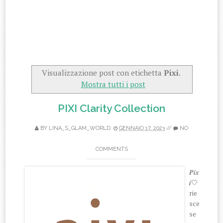
Visualizzazione post con etichetta
Pixi
.
Mostra tutti i post
PIXI Clarity Collection
BY
LINA_S_GLAM_WORLD
GENNAIO 17, 2023
//
NO
COMMENTS
𝑷𝒊𝒙
𝒊🤍
rie
sce
se