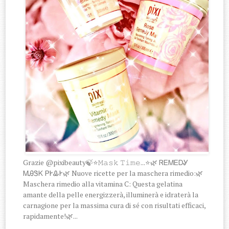
Grazie @pixibeauty🍃⭐️𝙼𝚊𝚜𝚔 𝚃𝚒𝚖𝚎...⭐️🌿 ᏒᎬᎷᎬᎠᎽ
ᎷᎯᏕᏦ ᏢᎨᎲᎨ🌿 Nuove ricette per la maschera rimedio:🌿
Maschera rimedio alla vitamina C: Questa gelatina
amante della pelle energizzerà, illuminerà e idraterà la
carnagione per la massima cura di sé con risultati efficaci,
rapidamente!🌿...