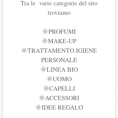
Tra le varie categorie del sito
troviamo
🌞PROFUMI
🌞MAKE-UP
🌞TRATTAMENTO IGIENE
PERSONALE
🌞LINEA BIO
🌞UOMO
🌞CAPELLI
🌞ACCESSORI
🌞IDEE REGALO