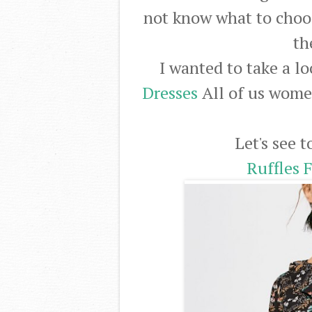
not know what to choos
th
I wanted to take a lo
Dresses
All of us women
Let's see 
Ruffles 