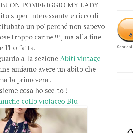
dee BUON POMERIGGIO MY LADY
ito super interessante e ricco di
itubato un po' perché non sapevo
ose troppo carine!!!, ma alla fine
e l'ho fatta.
Sostieni 
guardo alla sezione
Abiti vintage
onne amiamo avere un abito che
ma la primavera .
ieme cosa ho scelto !
niche collo violaceo Blu