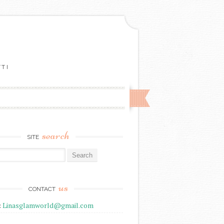
TTI
search
SITE
r:
us
CONTACT
:
Linasglamworld@gmail.com