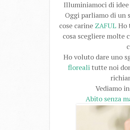
Illuminiamoci di i
Oggi parliamo di un s
cose carine
ZAFUL
Ho t
cosa scegliere molte c
c
Ho voluto dare uno s
floreali
tutte noi d
richia
Vediamo ins
Abito senza ma