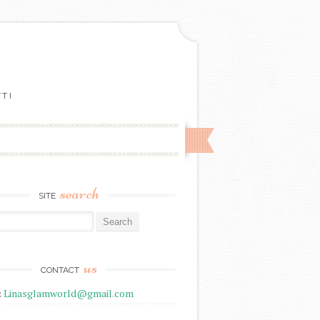
TTI
search
SITE
r:
us
CONTACT
:
Linasglamworld@gmail.com