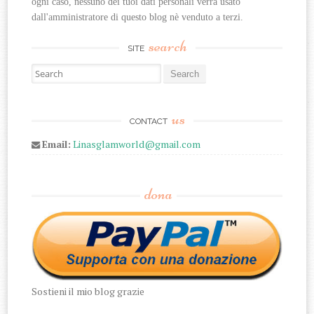
ogni caso, nessuno dei tuoi dati personali verrà usato 
dall'amministratore di questo blog nè venduto a terzi.
search
SITE
Search for:
us
CONTACT
Email:
Linasglamworld@gmail.com
dona
Sostieni il mio blog grazie