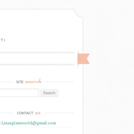
TTI
search
SITE
r:
us
CONTACT
:
Linasglamworld@gmail.com