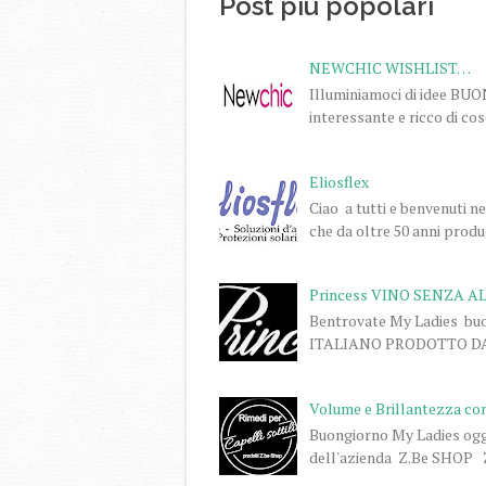
Post più popolari
NEWCHIC WISHLIST…
Illuminiamoci di idee BU
interessante e ricco di co
Eliosflex
Ciao a tutti e benvenuti n
che da oltre 50 anni produc
Princess VINO SENZA A
Bentrovate My Ladies buo
ITALIANO PRODOTTO DA P
Volume e Brillantezza co
Buongiorno My Ladies oggi 
dell'azienda Z.Be SHOP Z.