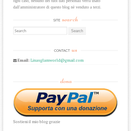
ogni caso, nessuno dei tuoi dati personali verrà usato 
dall'amministratore di questo blog nè venduto a terzi.
search
SITE
Search for:
us
CONTACT
Email:
Linasglamworld@gmail.com
dona
Sostieni il mio blog grazie